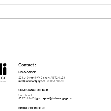
Contact :
HEAD OFFICE
223 14 Street NW, Calgary, AB T2N 1Z6
info@indimortgage.ca
| 800.517.8670
COMPLIANCE OFFICER
Gord Appel
403.714.4663 |
gord.appel@indimortgage.ca
BROKER OF RECORD