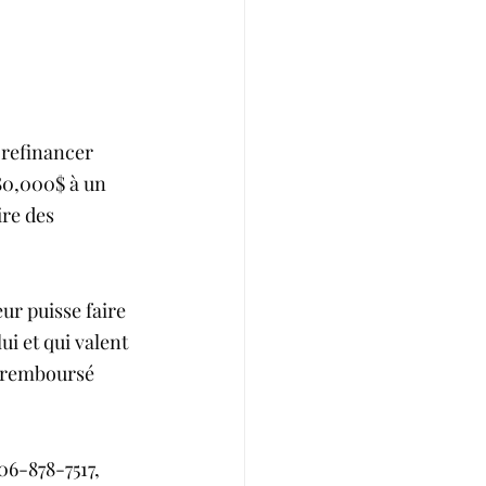
 refinancer 
80,000$ à un 
ire des 
ur puisse faire 
ui et qui valent 
a remboursé 
6-878-7517,  