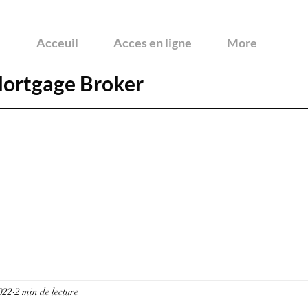
Acceuil
Acces en ligne
More
Mortgage Broker
2022
2 min de lecture