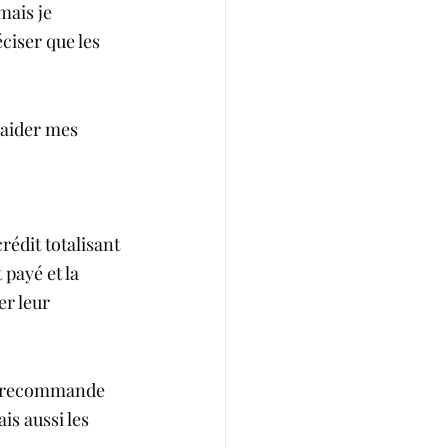
mais je 
ciser que les 
 aider mes 
rédit totalisant 
payé et la 
r leur 
 Je recommande 
s aussi les 