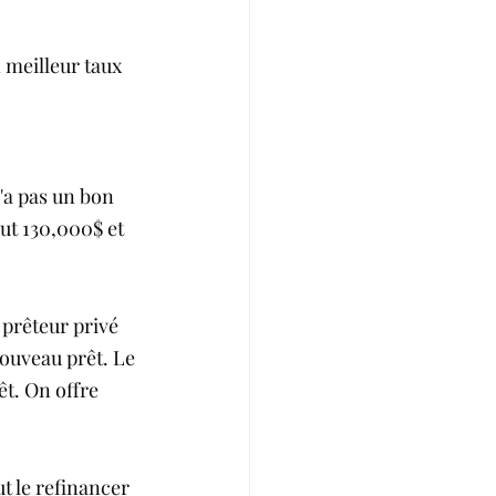
 meilleur taux 
'a pas un bon 
aut 130,000$ et 
 prêteur privé 
nouveau prêt. Le 
êt. On offre 
t le refinancer 