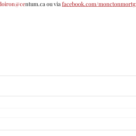
doiron@ce
ntum.ca ou via 
facebook.com/monctonmortg